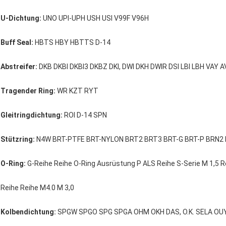
U-Dichtung:
UNO UPI-UPH USH USI V99F V96H
Buff Seal:
HBTS HBY HBTTS D-14
Abstreifer:
DKB DKBI DKBI3 DKBZ DKI, DWI DKH DWIR DSI LBI LBH VAY 
Tragender Ring:
WR KZT RYT
Gleitringdichtung:
ROI D-14 SPN
Stützring:
N4W BRT-PTFE BRT-NYLON BRT2 BRT3 BRT-G BRT-P BRN2
O-Ring:
G-Reihe Reihe O-Ring Ausrüstung P ALS Reihe S-Serie M 1,5 Re
Reihe Reihe M4.0 M 3,0
Kolbendichtung:
SPGW SPGO SPG SPGA OHM OKH DAS, O.K. SELA OUY 