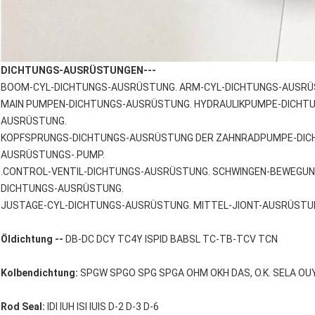
DICHTUNGS-AUSRÜSTUNGEN---
BOOM-CYL-DICHTUNGS-AUSRÜSTUNG. ARM-CYL-DICHTUNGS-AUSRÜ
MAIN PUMPEN-DICHTUNGS-AUSRÜSTUNG. HYDRAULIKPUMPE-DICHTU
AUSRÜSTUNG.
KOPFSPRUNGS-DICHTUNGS-AUSRÜSTUNG DER ZAHNRADPUMPE-DIC
AUSRÜSTUNGS-.PUMP.
.CONTROL-VENTIL-DICHTUNGS-AUSRÜSTUNG. SCHWINGEN-BEWEGUN
DICHTUNGS-AUSRÜSTUNG.
JUSTAGE-CYL-DICHTUNGS-AUSRÜSTUNG. MITTEL-JIONT-AUSRÜST
Öldichtung --
DB-DC DCY TC4Y ISPID BABSL TC-TB-TCV TCN
Kolbendichtung:
SPGW SPGO SPG SPGA OHM OKH DAS, O.K. SELA OUY 
Rod Seal:
IDI IUH ISI IUIS D-2 D-3 D-6