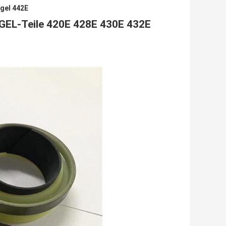
egel 442E
EL-Teile 420E 428E 430E 432E