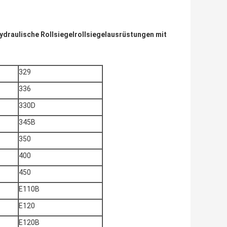
ydraulische Rollsiegelrollsiegelausrüstungen mit
329
336
330D
345B
350
400
450
E110B
E120
E120B