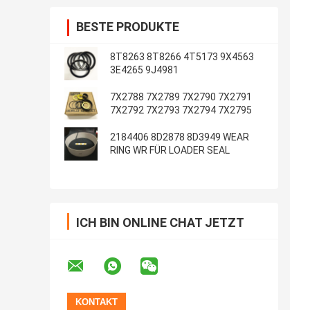
BESTE PRODUKTE
8T8263 8T8266 4T5173 9X4563
3E4265 9J4981
7X2788 7X2789 7X2790 7X2791
7X2792 7X2793 7X2794 7X2795
2184406 8D2878 8D3949 WEAR
RING WR FÜR LOADER SEAL
ICH BIN ONLINE CHAT JETZT