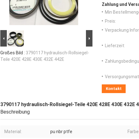
Zahlung und Vers
Min Bestellmeng
Preis:
Verpackung Info
Lieferzeit:
Großes Bild :
3790117 hydraulisch-Rollsiegel-
Teile 420E 428E 430E 432E 442E
Zahlungsbedingu
Versorgungsmater
Kontakt
3790117 hydraulisch-Rollsiegel-Teile 420E 428E 430E 432E 
Beschreibung
Material:
pu nbr ptfe
Farbe