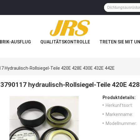
BRIK-AUSFLUG
QUALITÄTSKONTROLLE
TRETEN SIE MIT U
7 Hydraulisch-Rollsiegel-Teile 420E 428E 430E 432E 442E
3790117 hydraulisch-Rollsiegel-Teile 420E 42
Produktdetails:
Herkunftsort:
Markenname:
Modellnummer: