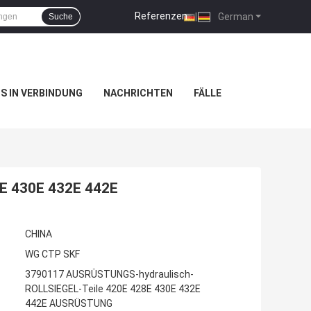
Referenzen
|
German
Suche
NS IN VERBINDUNG
NACHRICHTEN
FÄLLE
8E 430E 432E 442E
CHINA
WG CTP SKF
3790117 AUSRÜSTUNGS-hydraulisch-
ROLLSIEGEL-Teile 420E 428E 430E 432E
442E AUSRÜSTUNG