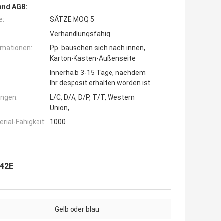
and AGB:
e:
SÄTZE MOQ 5
Verhandlungsfähig
rmationen:
Pp. bauschen sich nach innen,
Karton-Kasten-Außenseite
Innerhalb 3-15 Tage, nachdem
Ihr desposit erhalten worden ist
ngen:
L/C, D/A, D/P, T/T, Western
Union,
ial-Fähigkeit:
1000
442E
:
Gelb oder blau