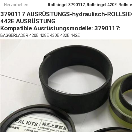
Hervorheben:
Rollsiegel 3790117
,
Rollsiegel 420E
,
Rollsi
3790117 AUSRÜSTUNGS-hydraulisch-ROLLSIEG
442E AUSRÜSTUNG
Kompatible Ausrüstungsmodelle: 3790117:
BAGGERLADER 420E 428E 430E 432E 442E