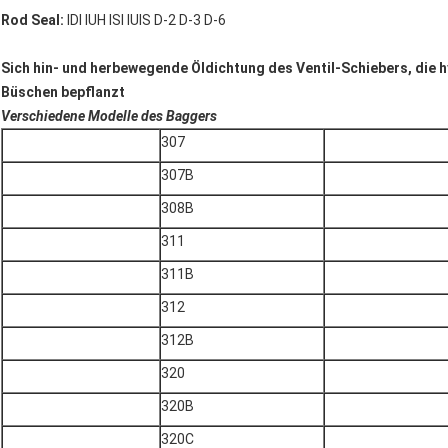
Rod Seal:
IDI IUH ISI IUIS D-2 D-3 D-6
Sich hin- und herbewegende Öldichtung des Ventil-Schiebers, die h
Büschen bepflanzt
Verschiedene Modelle des Baggers
307
307B
308B
311
311B
312
312B
320
320B
320C