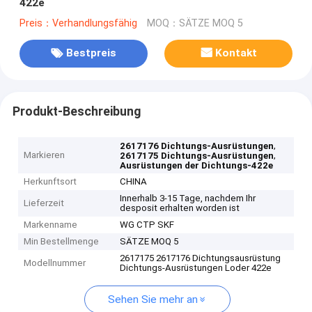
422e
Preis：Verhandlungsfähig
MOQ：SÄTZE MOQ 5
Bestpreis
Kontakt
Produkt-Beschreibung
,
2617176 Dichtungs-Ausrüstungen
Markieren
,
2617175 Dichtungs-Ausrüstungen
Ausrüstungen der Dichtungs-422e
Herkunftsort
CHINA
Innerhalb 3-15 Tage, nachdem Ihr
Lieferzeit
desposit erhalten worden ist
Markenname
WG CTP SKF
Min Bestellmenge
SÄTZE MOQ 5
2617175 2617176 Dichtungsausrüstung
Modellnummer
Dichtungs-Ausrüstungen Loder 422e
Sehen Sie mehr an