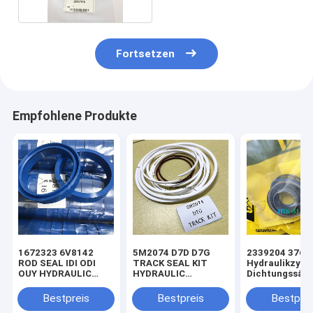
Fortsetzen
Empfohlene Produkte
1672323 6V8142
5M2074 D7D D7G
2339204 3769
ROD SEAL IDI ODI
TRACK SEAL KIT
Hydraulikzylin
OUY HYDRAULIC
HYDRAULIC
Dichtungssätz
SEAL PU
TRANSMISSION
Lader
SEAL KIT NBR
Bestpreis
Bestpreis
Bestprei