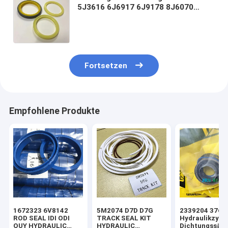
5J3616 6J6917 6J9178 8J6070
6J6736 6J7167 5J3620 6J6553
8J6070 5J8200 5J8300 5J0964
5J8325
Fortsetzen
Empfohlene Produkte
1672323 6V8142
5M2074 D7D D7G
2339204 3769
ROD SEAL IDI ODI
TRACK SEAL KIT
Hydraulikzylin
OUY HYDRAULIC
HYDRAULIC
Dichtungssätz