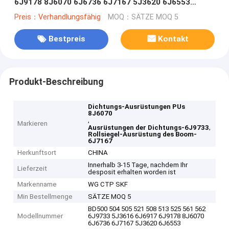
6J9178 8J6070 6J6736 6J7167 5J3620 6J6553
8J6070 5J8200 5J8300 5J0964 5J8325
Preis：Verhandlungsfähig
MOQ：SÄTZE MOQ 5
Bestpreis
Kontakt
Produkt-Beschreibung
Dichtungs-Ausrüstungen PUs
8J6070
,
Markieren
,
Ausrüstungen der Dichtungs-6J9733
Rollsiegel-Ausrüstung des Boom-
6J7167
Herkunftsort
CHINA
Innerhalb 3-15 Tage, nachdem Ihr
Lieferzeit
desposit erhalten worden ist
Markenname
WG CTP SKF
Min Bestellmenge
SÄTZE MOQ 5
BD500 504 505 521 508 513 525 561 562
Modellnummer
6J9733 5J3616 6J6917 6J9178 8J6070
6J6736 6J7167 5J3620 6J6553