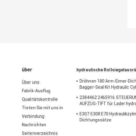
über
hydraulische Rollsiegelausr
Dröhnen 180 Arm-Eimer-Dic
Über uns
Bagger-Seal Kit Hydraulic Cyl
Fabrik-Ausflug
Seals des Boom-MS110 120 
2384462 2465916 STEUERU
Qualitätskontrolle
Arm-Eimer-Dichtung
AUFZUG-TIFT für Lader hydr
Treten Sie mit uns in
Rollsiegel
E307 E308 E70 Hydraulikzyli
Verbindung
Dichtungssätze
Nachrichten
Auslegerarmschaufelteile
Seitenverzeichnis