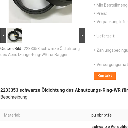
Min Bestellmeng
Preis:
Verpackung Info
Lieferzeit:
Großes Bild :
2233353 schwarze Öldichtung
Zahlungsbedingu
des Abnutzungs-Ring-WR für Bagger
Versorgungsmater
Kontakt
2233353 schwarze Öldichtung des Abnutzungs-Ring-WR fü
Beschreibung
Material:
pu nbr ptfe
schwarze Verschle