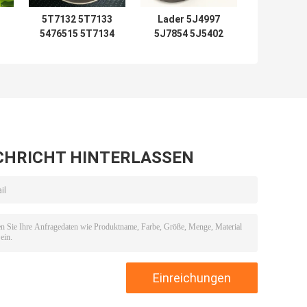
5T7132 5T7133
Lader 5J4997
5476515 5T7134
5J7854 5J5402
2192435
5J7013 6J1972
Siegelkits 5T7137
SPG 5J4986
5T7138 5T7132
5J4987 5J4989
0
5T7133 5T7134
8J6213 5J4991
0
5T7130 5T7131
5J4988 5J4990
7
5T7135 5T7136
5J4992
5T7133
CHRICHT HINTERLASSEN