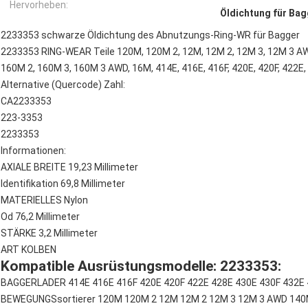
Hervorheben:
Öldichtung für Bag
2233353 schwarze Öldichtung des Abnutzungs-Ring-WR für Bagger
2233353 RING-WEAR Teile 120M, 120M 2, 12M, 12M 2, 12M 3, 12M 3 A
160M 2, 160M 3, 160M 3 AWD, 16M, 414E, 416E, 416F, 420E, 420F, 422E, 
Alternative (Quercode) Zahl:
CA2233353
223-3353
2233353
Informationen:
AXIALE BREITE 19,23 Millimeter
Identifikation 69,8 Millimeter
MATERIELLES Nylon
Od 76,2 Millimeter
STÄRKE 3,2 Millimeter
ART KOLBEN
Kompatible Ausrüstungsmodelle: 2233353:
BAGGERLADER 414E 416E 416F 420E 420F 422E 428E 430E 430F 432E 
BEWEGUNGSsortierer 120M 120M 2 12M 12M 2 12M 3 12M 3 AWD 140