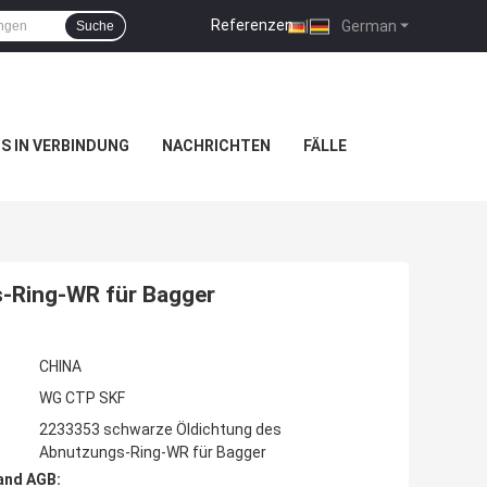
Referenzen
|
German
Suche
NS IN VERBINDUNG
NACHRICHTEN
FÄLLE
-Ring-WR für Bagger
CHINA
WG CTP SKF
2233353 schwarze Öldichtung des
Abnutzungs-Ring-WR für Bagger
and AGB: