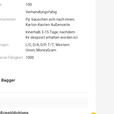
e:
100
Verhandlungsfähig
rmationen:
Pp. bauschen sich nach innen,
Karton-Kasten-Außenseite
Innerhalb 3-15 Tage, nachdem
Ihr desposit erhalten worden ist
ngen:
L/C, D/A, D/P, T/T, Western
Union, MoneyGram
ial-Fähigkeit:
1000
r Bagger
ißringöldichtung
,