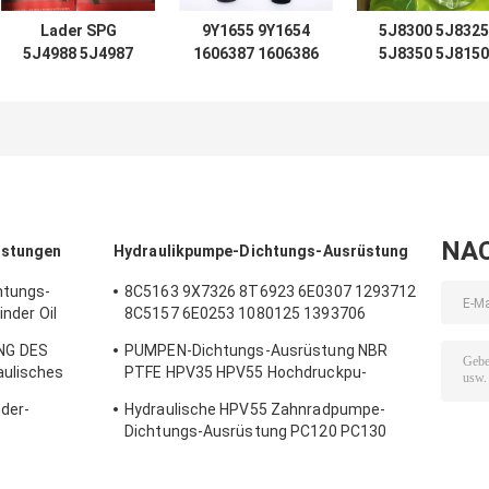
Lader SPG
9Y1655 9Y1654
5J8300 5J8325
5J4988 5J4987
1606387 1606386
5J8350 5J8150
5J4989 5J4997
AUFZUG TIFT D7
5J8175 5J8200
5J7854 5J5402
D8 D9 D12, der
5J0964 5J8225
5J7013 6J1972
966C für Lader
5J8275 5J8400
8J6213 5J4991
hydraulisches
1672190 167230
5J4986 5J4990
Rollsiegel
2892935 167220
5J4992
STEUERT
2892848 167231
NA
üstungen
Hydraulikpumpe-Dichtungs-Ausrüstung
htungs-
8C5163 9X7326 8T6923 6E0307 1293712
inder Oil
8C5157 6E0253 1080125 1393706
Ersatzteile
8T1797 8C5160 1086211 1293709
NG DES
PUMPEN-Dichtungs-Ausrüstung NBR
1214185 1301857 0996998
aulisches
PTFE HPV35 HPV55 Hochdruckpu-
Material
nder-
Hydraulische HPV55 Zahnradpumpe-
Dichtungs-Ausrüstung PC120 PC130
PC120 für Bagger