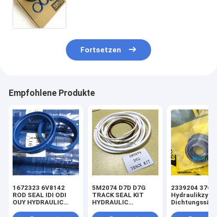
7x2724 7x2725 7x2726 7x2727
7x2728 7x2729 7x2730 7x2731
7x2732 7x2730 7x2732 7x2730
Fortsetzen
Empfohlene Produkte
1672323 6V8142
5M2074 D7D D7G
2339204 3769
ROD SEAL IDI ODI
TRACK SEAL KIT
Hydraulikzylin
OUY HYDRAULIC
HYDRAULIC
Dichtungssätz
SEAL PU
TRANSMISSION
Lader
SEAL KIT NBR