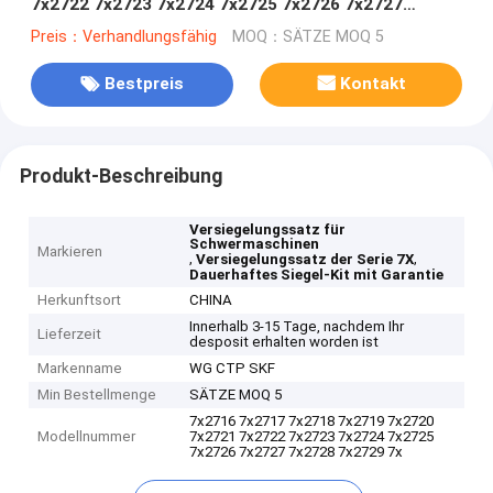
7x2722 7x2723 7x2724 7x2725 7x2726 7x2727
7x2728 7x2729 7x2730 7x2731 7x2732 7x2730
Preis：Verhandlungsfähig
MOQ：SÄTZE MOQ 5
7x2732 7x2730
Bestpreis
Kontakt
Produkt-Beschreibung
Versiegelungssatz für
Schwermaschinen
Markieren
,
,
Versiegelungssatz der Serie 7X
Dauerhaftes Siegel-Kit mit Garantie
Herkunftsort
CHINA
Innerhalb 3-15 Tage, nachdem Ihr
Lieferzeit
desposit erhalten worden ist
Markenname
WG CTP SKF
Min Bestellmenge
SÄTZE MOQ 5
7x2716 7x2717 7x2718 7x2719 7x2720
Modellnummer
7x2721 7x2722 7x2723 7x2724 7x2725
7x2726 7x2727 7x2728 7x2729 7x