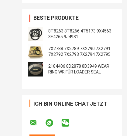
BESTE PRODUKTE
8T8263 8T8266 4T5173 9X4563
3E4265 9J4981
7X2788 7X2789 7X2790 7X2791
7X2792 7X2793 7X2794 7X2795
2184406 8D2878 8D3949 WEAR
RING WR FÜR LOADER SEAL
ICH BIN ONLINE CHAT JETZT