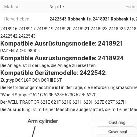
Material:
Nr. ptfe
Farbe
Hervorheben:
2422543 Robbenkits
,
2418921 Robbenkits
,
2418916 2418917 2418919 2418920 2418921 2418923 2418924 2418
2422542 2422543
Kompatible Ausrüstungsmodelle: 2418921
RADENLADER 980G II
Kompatible Ausrüstungsmodelle: 2418924
Die Anlage ist in der Lage, die Anlage zu ersetzen.
Kompatible Gerätemodelle: 2422542:
Zugtyp D6K LGP D6N D6R III D6T
Die Beförderungsmaschine ist in der Lage, die Beförderungsmaschin
"Wheel Scraper" 621G 623E 623F 623G 627E 627G
Der WELL TRACTOR 621E 621F 621G 621H 623H 627E 627F 627H
Die Ausrüstung ist mit einer Maschine ausgestattet, die mit einer Ma