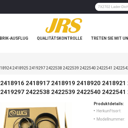
BRIK-AUSFLUG
QUALITÄTSKONTROLLE
TRETEN SIE MIT U
418924 2418925 2419297 2422538 2422539 2422540 2422541 242254
2418916 2418917 2418919 2418920 2418921
2419297 2422538 2422539 2422540 2422541
Produktdetails:
Herkunftsort:
Modellnummer: