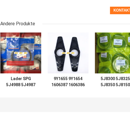
Andere Produkte
Lader SPG
9Y1655 9Y1654
5J8300 5J8325
5J4988 5J4987
1606387 1606386
5J8350 5J8150
5J4989 5J4997
AUFZUG TIFT D7
5J8175 5J8200
5J7854 5J5402
D8 D9 D12, der
5J0964 5J8225
5J7013 6J1972
966C für Lader
5J8275 5J8400
8J6213 5J4991
hydraulisches
1672190 167230
5J4986 5J4990
Rollsiegel
2892935 167220
5J4992
STEUERT
2892848 167231