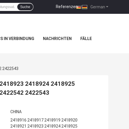
Referenzen
|
German
Suche
NS IN VERBINDUNG
NACHRICHTEN
FÄLLE
2 2422543
 2418923 2418924 2418925
 2422542 2422543
CHINA
2418916 2418917 2418919 2418920
2418921 2418923 2418924 2418925