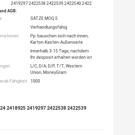
2419297 2422538 2422539 2422540 2422
and AGB:
e:
SÄTZE MOQ 5
Verhandlungsfähig
rmationen:
Pp. bauschen sich nach innen,
Karton-Kasten-Außenseite
Innerhalb 3-15 Tage, nachdem
Ihr desposit erhalten worden ist
ngen:
L/C, D/A, D/P, T/T, Western
Union, MoneyGram
ial-Fähigkeit:
1000
24 2418925 2419297 2422538 2422539