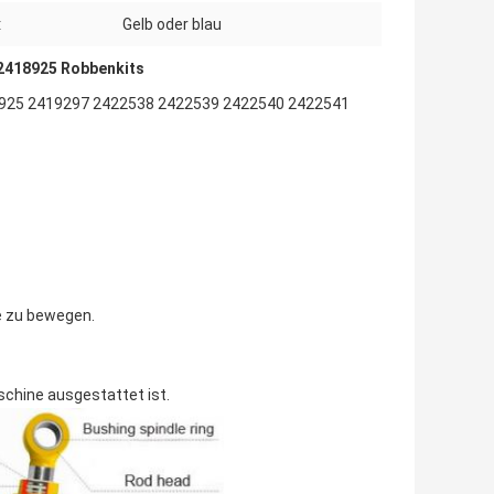
:
Gelb oder blau
2418925 Robbenkits
925 2419297 2422538 2422539 2422540 2422541
e zu bewegen.
schine ausgestattet ist.