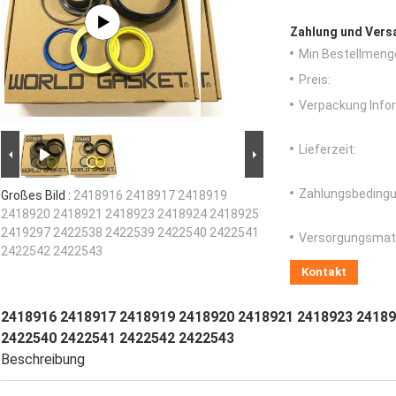
Zahlung und Vers
Min Bestellmeng
Preis:
Verpackung Info
Lieferzeit:
Zahlungsbedingu
Großes Bild :
2418916 2418917 2418919
2418920 2418921 2418923 2418924 2418925
2419297 2422538 2422539 2422540 2422541
Versorgungsmater
2422542 2422543
Kontakt
2418916 2418917 2418919 2418920 2418921 2418923 24189
2422540 2422541 2422542 2422543
Beschreibung