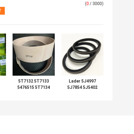
(
0
/ 3000)
5T7132 5T7133
Lader 5J4997
5476515 5T7134
5J7854 5J5402
2192435
5J7013 6J1972
Siegelkits 5T7137
SPG 5J4986
5T7138 5T7132
5J4987 5J4989
0
5T7133 5T7134
8J6213 5J4991
0
5T7130 5T7131
5J4988 5J4990
7
5T7135 5T7136
5J4992
5T7133