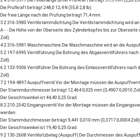
Die Prüfkraft beträgt 248,0 12,4 N (55,8 2,8 lb).
Die freie Länge nach der Prüfung beträgt 71,4 mm.
3 2 316-5980 Ventilstammdichtung Die Ventilstammdichtung wird an 
A - - Die Höhe von der Oberseite des Zylinderkopfes bis zur Oberseite 
Zoll).
4 2 316-5981 Waschmaschine Die Waschmaschine wird an die Auspuff
5 2 197-6995 Ventilführung Die Bohrung des Abgasventilführers nach
Zoll).
6 2 133-9306 Ventilführer Die Bohrung des Einlassventilführers nach d
Zoll).
7 2 194-4897 Auspuffventil Vor der Montage müssen die Auspuffvent
Der Stammdurchmesser beträgt 12,464 0,025 mm (0,4907 0,0010 Zoll
Der Gesichtswinkel ist 44,40 0,25 Grad.
8 2 210-2542 Eingangsventil Vor der Montage müssen die Eingangsve
werden.
Der Stammdurchmesser beträgt 9,441 0,010 mm (0,3717 0,0004 Zoll)
Der Gesichtswinkel ist 19,40 0,25 Grad.
9 2 130-2608 Ventilsitzbelag (Auspuff) Der Durchmesser des Auspuff