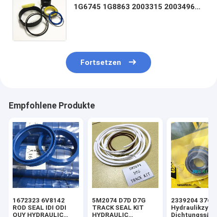
1G6745 1G8863 2003315 2003496
2003497 2003498 2003499 2003572
2003621 2028908 2038391 2042
Fortsetzen
Empfohlene Produkte
1672323 6V8142
5M2074 D7D D7G
2339204 3769
ROD SEAL IDI ODI
TRACK SEAL KIT
Hydraulikzylin
OUY HYDRAULIC
HYDRAULIC
Dichtungssätz