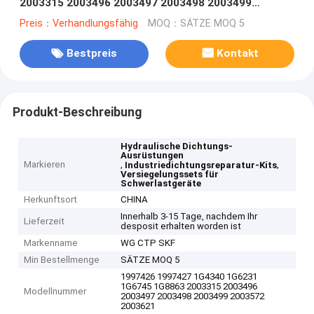
2003315 2003496 2003497 2003498 2003499
2003572 2003621 2028908 2038391 2042
Preis：Verhandlungsfähig
MOQ：SÄTZE MOQ 5
Bestpreis
Kontakt
Produkt-Beschreibung
Hydraulische Dichtungs-
Ausrüstungen
Markieren
,
,
Industriedichtungsreparatur-Kits
Versiegelungssets für
Schwerlastgeräte
Herkunftsort
CHINA
Innerhalb 3-15 Tage, nachdem Ihr
Lieferzeit
desposit erhalten worden ist
Markenname
WG CTP SKF
Min Bestellmenge
SÄTZE MOQ 5
1997426 1997427 1G4340 1G6231
1G6745 1G8863 2003315 2003496
Modellnummer
2003497 2003498 2003499 2003572
2003621