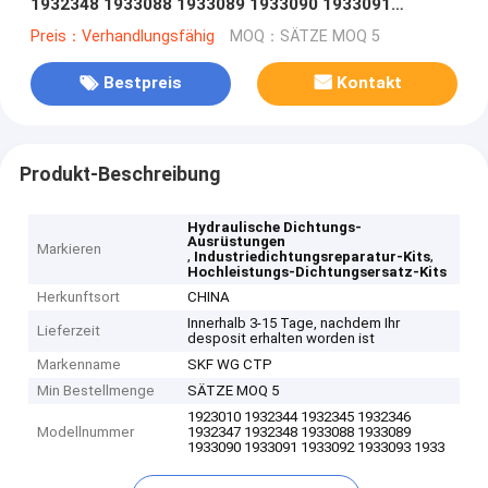
1932348 1933088 1933089 1933090 1933091
1933092 1933093 1933094 1933095 1933096
Preis：Verhandlungsfähig
MOQ：SÄTZE MOQ 5
Bestpreis
Kontakt
Produkt-Beschreibung
Hydraulische Dichtungs-
Ausrüstungen
Markieren
,
,
Industriedichtungsreparatur-Kits
Hochleistungs-Dichtungsersatz-Kits
Herkunftsort
CHINA
Innerhalb 3-15 Tage, nachdem Ihr
Lieferzeit
desposit erhalten worden ist
Markenname
SKF WG CTP
Min Bestellmenge
SÄTZE MOQ 5
1923010 1932344 1932345 1932346
Modellnummer
1932347 1932348 1933088 1933089
1933090 1933091 1933092 1933093 1933