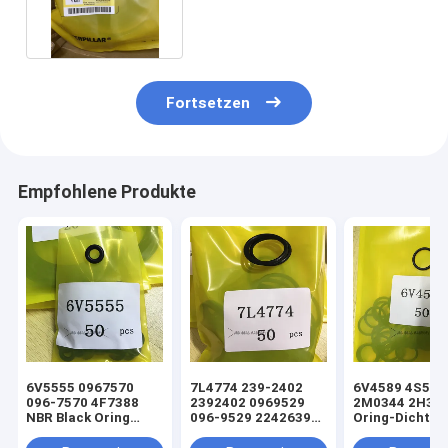
ARM BOOM BUCKET C.A.T.
Fortsetzen
Empfohlene Produkte
6V5555 0967570
7L4774 239-2402
6V4589 4S592
096-7570 4F7388
2392402 0969529
2M0344 2H39
NBR Black Oring
096-9529 2242639
Oring-Dichtun
Hydraulikzylinder-
224-2639 NBR Black
hydraulischen
Lader-
Oring
Hub-/Tift-