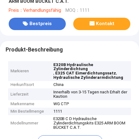
ARM BOOM BUCKET C.A.T.
Preis：Verhandlungsfähig
MOQ：1111
Bestpreis
Kontakt
Produkt-Beschreibung
E320B Hydraulische
Zylinderdichtung
Markieren
,
,
E325 CAT Eimerdichtungssatz
Hydraulische Zylinderarmdichtung
Herkunftsort
China
Innerhalb von 3-15 Tagen nach Erhalt der
Lieferzeit
Kaution
Markenname
WG CTP
Min Bestellmenge
1111
E320B C D Hydraulische
Modellnummer
Zylinderdichtungskits E325 ARM BOOM
BUCKET C.A.T.