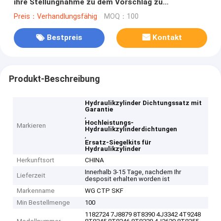
ihre Stellungnahme zu dem Vorschlag zu
unterbreiten.
Preis：Verhandlungsfähig
MOQ：100
Bestpreis
Kontakt
Produkt-Beschreibung
Hydraulikzylinder Dichtungssatz mit
Garantie
,
Hochleistungs-
Markieren
Hydraulikzylinderdichtungen
,
Ersatz-Siegelkits für
Hydraulikzylinder
Herkunftsort
CHINA
Innerhalb 3-15 Tage, nachdem Ihr
Lieferzeit
desposit erhalten worden ist
Markenname
WG CTP SKF
Min Bestellmenge
100
1182724 7J8879 8T8390 4J3342 4T9248