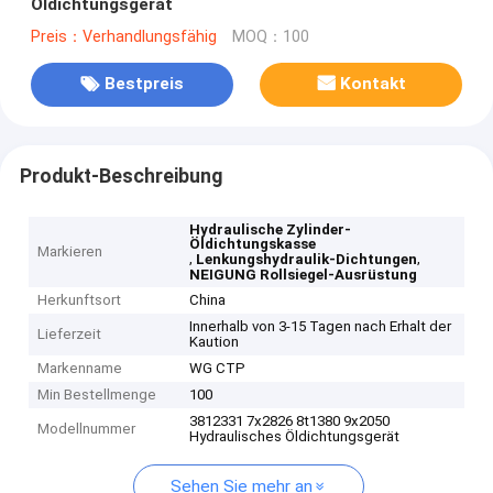
Öldichtungsgerät
Preis：Verhandlungsfähig
MOQ：100
Bestpreis
Kontakt
Produkt-Beschreibung
Hydraulische Zylinder-
Öldichtungskasse
Markieren
,
,
Lenkungshydraulik-Dichtungen
NEIGUNG Rollsiegel-Ausrüstung
Herkunftsort
China
Innerhalb von 3-15 Tagen nach Erhalt der
Lieferzeit
Kaution
Markenname
WG CTP
Min Bestellmenge
100
3812331 7x2826 8t1380 9x2050
Modellnummer
Hydraulisches Öldichtungsgerät
Sehen Sie mehr an