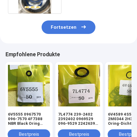
Fortsetzen
Empfohlene Produkte
6V5555 0967570
7L4774 239-2402
6V4589 4S592
096-7570 4F7388
2392402 0969529
2M0344 2H39
NBR Black Oring
096-9529 2242639
Oring-Dichtun
Hydraulikzylinder-
224-2639 NBR Black
hydraulischen
Lader-
Oring
Hub-/Tift-
Bestpreis
Bestpreis
Bestprei