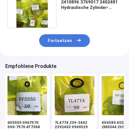
2410896 3769017 2402481
Hydraulische Zylinder-
Öldichtungskasse
Fortsetzen
Empfohlene Produkte
6V5555 0967570
7L4774 239-2402
6V4589 4S592
096-7570 4F7388
2392402 0969529
2M0344 2H39