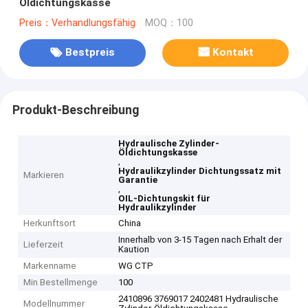
Öldichtungskasse
Preis：Verhandlungsfähig
MOQ：100
Bestpreis
Kontakt
Produkt-Beschreibung
Hydraulische Zylinder-
Öldichtungskasse
,
Hydraulikzylinder Dichtungssatz mit
Markieren
Garantie
,
OIL-Dichtungskit für
Hydraulikzylinder
Herkunftsort
China
Innerhalb von 3-15 Tagen nach Erhalt der
Lieferzeit
Kaution
Markenname
WG CTP
Min Bestellmenge
100
2410896 3769017 2402481 Hydraulische
Modellnummer