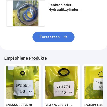
Lenkradlader
Hydraulikzylinder
Dichtungssätze Schwarz
2297194 1864327
Fortsetzen
Empfohlene Produkte
6V5555 0967570
7L4774 239-2402
6V4589 4S592