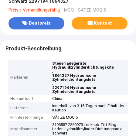
Schwarz 2297194 1864327
Preis：Verhandlungsfähig
MOQ：SÄTZE MOQ 5
Bestpreis
Kontakt
Produkt-Beschreibung
Steuerladegeräte
Hydraulikzylinderdichtungskits
,
1864327 Hydraulische
Markieren
Zylinderdichtungskits
,
2297194 Hydraulische
Zylinderdichtungskits
Herkunftsort
China
Innerhalb von 3-15 Tagen nach Erhalt der
Lieferzeit
Kaution
Min Bestellmenge
SÄTZE MOQ 5
3193557 2350973 Lenkhub-Tift-Ring
Modellnummer
Lader-Hydraulikzylinder-Dichtungssatz
schwarz