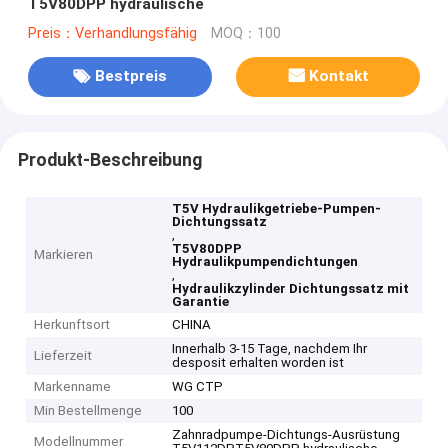
T5V80DPP hydraulische
Preis：Verhandlungsfähig
MOQ：100
Bestpreis
Kontakt
Produkt-Beschreibung
T5V Hydraulikgetriebe-Pumpen-
Dichtungssatz
,
T5V80DPP
Markieren
Hydraulikpumpendichtungen
,
Hydraulikzylinder Dichtungssatz mit
Garantie
Herkunftsort
CHINA
Innerhalb 3-15 Tage, nachdem Ihr
Lieferzeit
desposit erhalten worden ist
Markenname
WG CTP
Min Bestellmenge
100
Zahnradpumpe-Dichtungs-Ausrüstung
Modellnummer