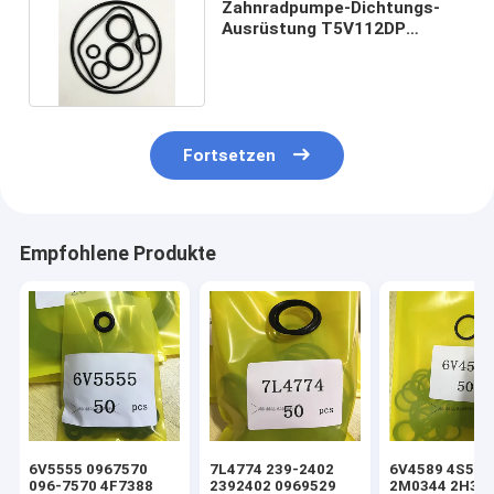
Zahnradpumpe-Dichtungs-
Ausrüstung T5V112DP
T5V80DPP hydraulische
Fortsetzen
Empfohlene Produkte
6V5555 0967570
7L4774 239-2402
6V4589 4S592
096-7570 4F7388
2392402 0969529
2M0344 2H39