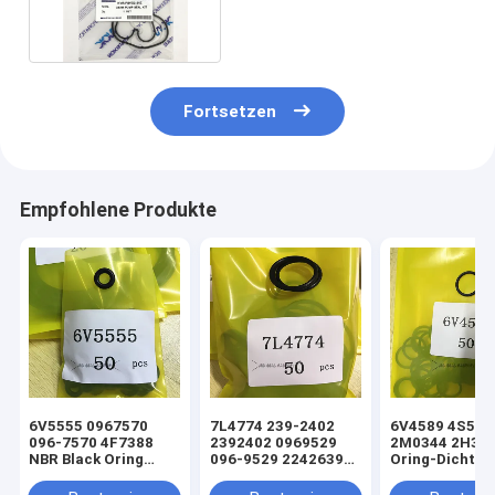
hydraulische
Fortsetzen
Empfohlene Produkte
6V5555 0967570
7L4774 239-2402
6V4589 4S592
096-7570 4F7388
2392402 0969529
2M0344 2H39
NBR Black Oring
096-9529 2242639
Oring-Dichtun
Hydraulikzylinder-
224-2639 NBR Black
hydraulischen
Lader-
Oring
Hub-/Tift-