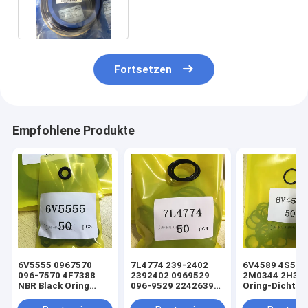
Boom Bucket cx210
Fortsetzen
Empfohlene Produkte
6V5555 0967570
7L4774 239-2402
6V4589 4S592
096-7570 4F7388
2392402 0969529
2M0344 2H39
NBR Black Oring
096-9529 2242639
Oring-Dichtun
Hydraulikzylinder-
224-2639 NBR Black
hydraulischen
Lader-
Oring
Hub-/Tift-