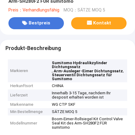
Arm-SH280F2 FÜR sumitomo
Preis：Verhandlungsfähig
MOQ：SÄTZE MOQ 5
Bestpreis
Kontakt
Produkt-Beschreibung
Sumitomo Hydraulikzylinder
Dichtungssatz
Markieren
,
,
Arm-Ausleger-Eimer Dichtungssatz
Steuerventil Dichtungssatz für
Sumitomo
Herkunftsort
CHINA
Innerhalb 3-15 Tage, nachdem Ihr
Lieferzeit
desposit erhalten worden ist
Markenname
WG CTP SKF
Min Bestellmenge
SÄTZE MOQ 5
Boom-Eimer-Rollsiegel Kit Control Valve
Modellnummer
Seal Kit des Arm-SH280F2 FÜR
sumitomo