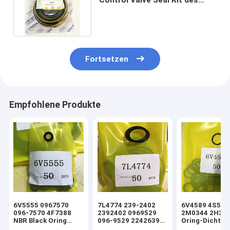
Arm-SH280F2 FÜR sumitomo
Fortsetzen
Empfohlene Produkte
6V5555 0967570
7L4774 239-2402
6V4589 4S592
096-7570 4F7388
2392402 0969529
2M0344 2H39
NBR Black Oring
096-9529 2242639
Oring-Dichtun
Hydraulikzylinder-
224-2639 NBR Black
hydraulischen