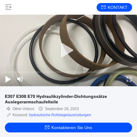
KONTAKT
E307 E308 E70 Hydraulikzylinder-Dichtungssätze
Auslegerarmschaufelteile
Other Videos
September 28, 2023
Keyword:
hydraulische Rollsiegelausrüstungen
Kontaktieren Sie Uns