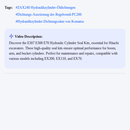
Tags:
#
ZAX240 Hydraulikzylinder-Öldichtungen
#
Dichtungs-Ausrüstung des Regelventil-PC200
#
Hydraulikzylinder-Dichtungssätze von Komatsu
Video Description:
Discover the E307 E308 E70 Hydraulic Cylinder Seal Kits, essential for Hitachi
excavators. These high-quality seal kits ensure optimal performance for boom,
arm, and bucket cylinders. Perfect for maintenance and repairs, compatible with
various models including EX200, EX110, and EX70.